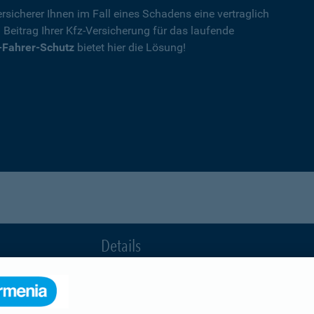
rsicherer Ihnen im Fall eines Schadens eine vertraglich
n Beitrag Ihrer Kfz-Versicherung für das laufende
-Fahrer-Schutz
bietet hier die Lösung!
Details
die Ihnen nach einem Unfall durch die Vertrag
Ihnen wegen einer unerlaubten Erweiterung des