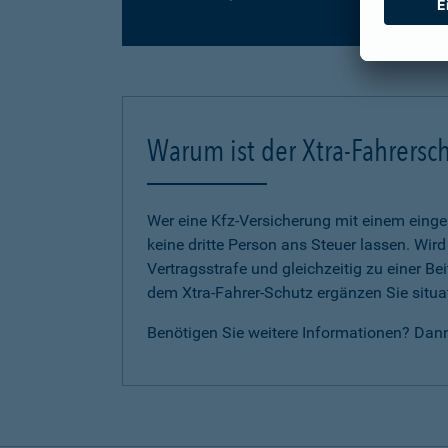
Warum ist der Xtra-Fahrersch
Wer eine Kfz-Versicherung mit einem eing
keine dritte Person ans Steuer lassen. Wir
Vertragsstrafe und gleichzeitig zu einer B
dem Xtra-Fahrer-Schutz ergänzen Sie situat
Benötigen Sie weitere Informationen? Dan