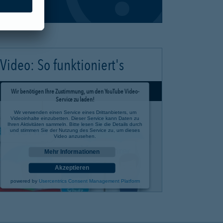
Video: So funktioniert's
Wir benötigen Ihre Zustimmung, um den YouTube Video-
Service zu laden!
Wir verwenden einen Service eines Drittanbieters, um
Videoinhalte einzubetten. Dieser Service kann Daten zu
Ihren Aktivitäten sammeln. Bitte lesen Sie die Details durch
und stimmen Sie der Nutzung des Service zu, um dieses
Video anzusehen.
Mehr Informationen
Akzeptieren
powered by
Usercentrics Consent Management Platform