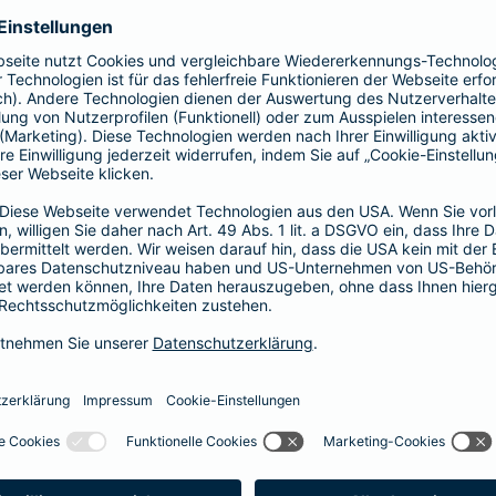
Fahrerkreises in Rechnung gestellt wird
1, 2 oder 3 Tage bzw.
1, 2 oder 3 Wochen
ne berechnen und direkt abschließen
 selbst bestimmen, ab wann Ihr Xtra-Fahrer-Schutz gültig ist.