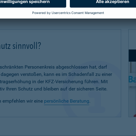
utz sinnvoll?
eschränkten Personenkreis abgeschlossen hat, darf
d dagegen verstoßen, kann es im Schadenfall zu einer
eitragserhöhung in der KFZ-Versicherung führen. Mit
iv Ihren Schutz und bleiben auf der sicheren Seite.
n empfehlen wir eine
persönliche Beratung
.