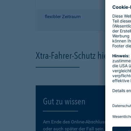
flexibler Zeitraum
Xtra-Fahrer-Schutz hier onli
Gut zu wissen
Am Ende des Online-Abschlusses können Sie
oder auch später der Fall sein.