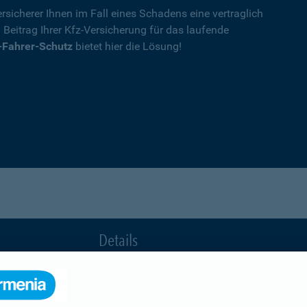
rsicherer Ihnen im Fall eines Schadens eine vertraglich
n Beitrag Ihrer Kfz-Versicherung für das laufende
-Fahrer-Schutz
bietet hier die Lösung!
Details
die Ihnen nach einem Unfall durch die Vertrag
Ihnen wegen einer unerlaubten Erweiterung des