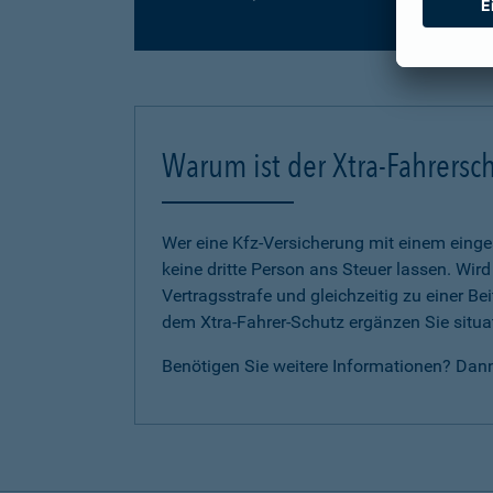
Warum ist der Xtra-Fahrersch
Wer eine Kfz-Versicherung mit einem eing
keine dritte Person ans Steuer lassen. Wir
Vertragsstrafe und gleichzeitig zu einer B
dem Xtra-Fahrer-Schutz ergänzen Sie situat
Benötigen Sie weitere Informationen? Dan