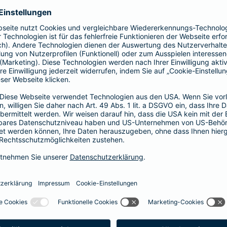
Fahrerkreises in Rechnung gestellt wird
1, 2 oder 3 Tage bzw.
1, 2 oder 3 Wochen
ne berechnen und direkt abschließen
 selbst bestimmen, ab wann Ihr Xtra-Fahrer-Schutz gültig ist.