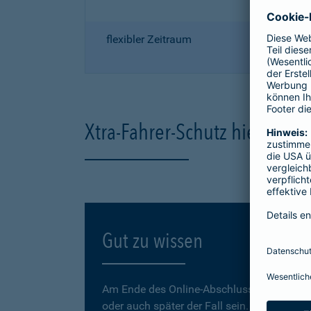
flexibler Zeitraum
Xtra-Fahrer-Schutz hier onli
Gut zu wissen
Am Ende des Online-Abschlusses können Sie
oder auch später der Fall sein.