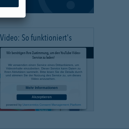
Video: So funktioniert's
Wir benötigen Ihre Zustimmung, um den YouTube Video-
Service zu laden!
Wir verwenden einen Service eines Drittanbieters, um
Videoinhalte einzubetten. Dieser Service kann Daten zu
Ihren Aktivitäten sammeln. Bitte lesen Sie die Details durch
und stimmen Sie der Nutzung des Service zu, um dieses
Video anzusehen.
Mehr Informationen
Akzeptieren
powered by
Usercentrics Consent Management Platform