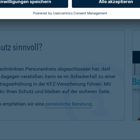
utz sinnvoll?
eschränkten Personenkreis abgeschlossen hat, darf
d dagegen verstoßen, kann es im Schadenfall zu einer
eitragserhöhung in der KFZ-Versicherung führen. Mit
iv Ihren Schutz und bleiben auf der sicheren Seite.
n empfehlen wir eine
persönliche Beratung
.