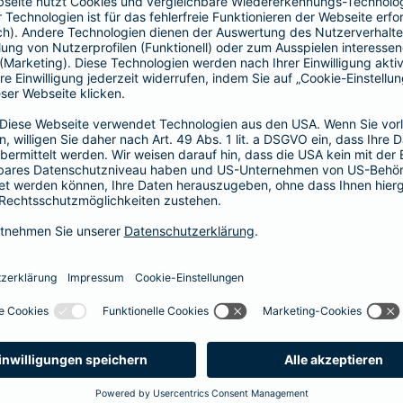
Fahrerkreises in Rechnung gestellt wird
1, 2 oder 3 Tage bzw.
1, 2 oder 3 Wochen
ne berechnen und direkt abschließen
 selbst bestimmen, ab wann Ihr Xtra-Fahrer-Schutz gültig ist.