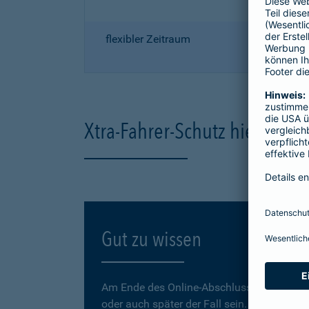
flexibler Zeitraum
Xtra-Fahrer-Schutz hier onli
Gut zu wissen
Am Ende des Online-Abschlusses können Sie
oder auch später der Fall sein.