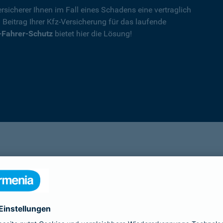
rsicherer Ihnen im Fall eines Schadens eine vertraglich
n Beitrag Ihrer Kfz-Versicherung für das laufende
-Fahrer-Schutz
bietet hier die Lösung!
Details
die Ihnen nach einem Unfall durch die Vertrag
Ihnen wegen einer unerlaubten Erweiterung des