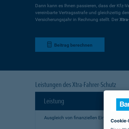
Dann kann es Ihnen passieren, dass der Kfz-Ve
vereinbarte Vertragsstrafe und gleichzeitig de
Versicherungsjahr in Rechnung stellt. Der
Xtra
Beitrag berechnen
Leistungen des Xtra-Fahrer-Schutz
Leistung
Ausgleich von finanziellen Einbußen