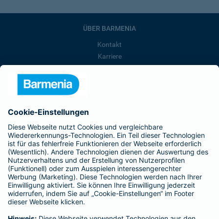
ÜBER BARMENIA
Kontakt
Karriere
Presse
Unternehmen
Anfahrt
Affiliate-Partner werden
Barmenia ist Teil der BarmeniaGothaer
BELIEBTE SEITEN
Kranken-Zusatzversicherung
Tierversicherungen
Haftpflichtversicherung
Hausratversicherung
SERVICE