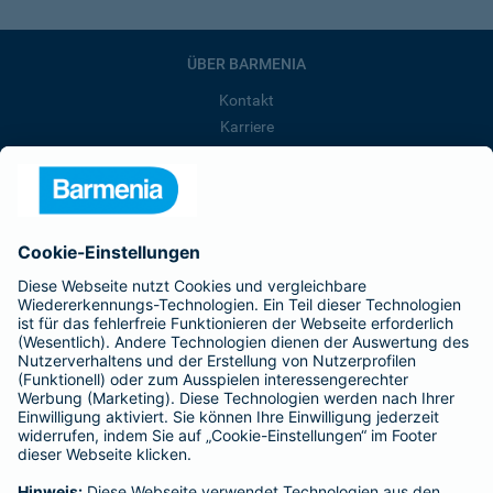
ÜBER BARMENIA
Kontakt
Karriere
Presse
Unternehmen
Anfahrt
Affiliate-Partner werden
Barmenia ist Teil der BarmeniaGothaer
BELIEBTE SEITEN
Kranken-Zusatzversicherung
Tierversicherungen
Haftpflichtversicherung
Hausratversicherung
SERVICE