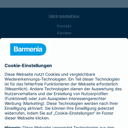
ÜBER BARMENIA
Kontakt
Karriere
Presse
Unternehmen
Anfahrt
Affiliate-Partner werden
Barmenia ist Teil der BarmeniaGothaer
BELIEBTE SEITEN
Kranken-Zusatzversicherung
Tierversicherungen
Haftpflichtversicherung
Hausratversicherung
SERVICE