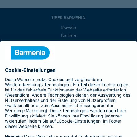
ÜBER BARMENIA
Kontakt
Karriere
Presse
Unternehmen
Anfahrt
Affiliate-Partner werden
Barmenia ist Teil der BarmeniaGothaer
BELIEBTE SEITEN
Kranken-Zusatzversicherung
Tierversicherungen
Haftpflichtversicherung
Hausratversicherung
SERVICE