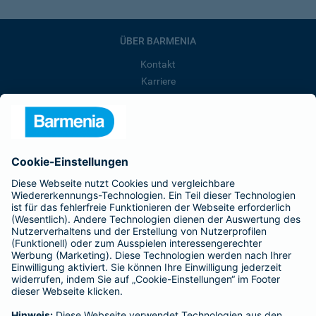
ÜBER BARMENIA
Kontakt
Karriere
Presse
Unternehmen
Anfahrt
Affiliate-Partner werden
Barmenia ist Teil der BarmeniaGothaer
BELIEBTE SEITEN
Kranken-Zusatzversicherung
Tierversicherungen
Haftpflichtversicherung
Hausratversicherung
SERVICE