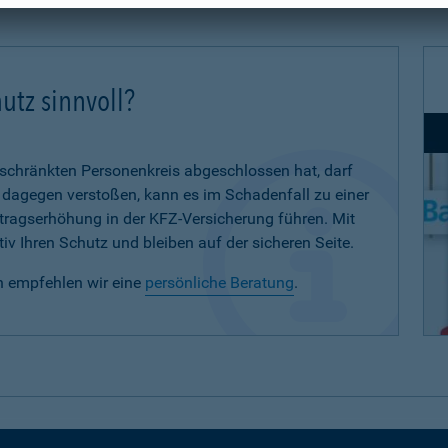
utz sinnvoll?
eschränkten Personenkreis abgeschlossen hat, darf
d dagegen verstoßen, kann es im Schadenfall zu einer
eitragserhöhung in der KFZ-Versicherung führen. Mit
iv Ihren Schutz und bleiben auf der sicheren Seite.
n empfehlen wir eine
persönliche Beratung
.