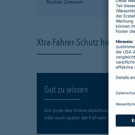
flexibler Zeitraum
Xtra-Fahrer-Schutz hier onli
Gut zu wissen
Am Ende des Online-Abschlusses können Sie
oder auch später der Fall sein.