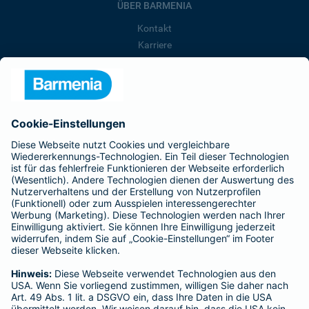
ÜBER BARMENIA
Kontakt
Karriere
Presse
Unternehmen
Anfahrt
Affiliate-Partner werden
Barmenia ist Teil der BarmeniaGothaer
BELIEBTE SEITEN
Kranken-Zusatzversicherung
Tierversicherungen
Haftpflichtversicherung
Hausratversicherung
SERVICE
Adresse ändern
Schaden melden