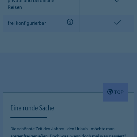
enthalt
private und berufliche
Reisen
enthalt
frei konfigurierbar
TOP
Eine runde Sache
Die schönste Zeit des Jahres - den Urlaub - möchte man
sorgenfrei genießen. Doch was, wenn doch mal was passiert?