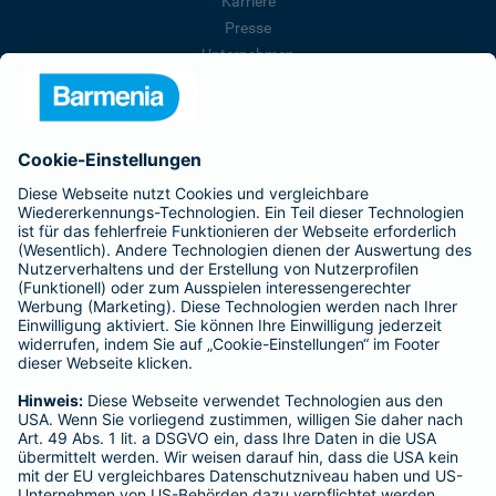
Karriere
Presse
Unternehmen
Anfahrt
Affiliate-Partner werden
Barmenia ist Teil der BarmeniaGothaer
BELIEBTE SEITEN
Kranken-Zusatzversicherung
Tierversicherungen
Haftpflichtversicherung
Hausratversicherung
SERVICE
Adresse ändern
Schaden melden
Kilometerstandsmeldung
Serviceübersicht