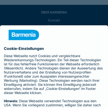
ÜBER BARMENIA
Kontakt
Karriere
Presse
Unternehmen
Anfahrt
Affiliate-Partner werden
Barmenia ist Teil der BarmeniaGothaer
BELIEBTE SEITEN
Kranken-Zusatzversicherung
Tierversicherungen
Haftpflichtversicherung
Hausratversicherung
SERVICE