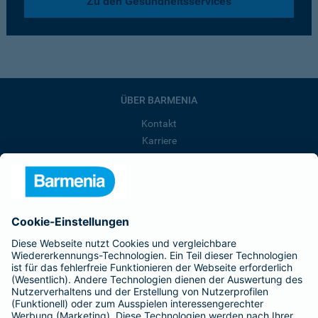
Zu den Gesundheitsservices
ÜBER BARMENIA
Kontakt
Karriere
Presse
Unternehmen
Anfahrt
Affiliate-Partner werden
Barmenia ist Teil der BarmeniaGothaer
BELIEBTE SEITEN
Kranken-Zusatzversicherung
Tierversicherungen
Haftpflichtversicherung