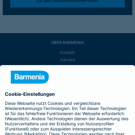
Zu den Gesundheitsservices
ÜBER BARMENIA
Kontakt
Karriere
Presse
Unternehmen
Anfahrt
Affiliate-Partner werden
Barmenia ist Teil der BarmeniaGothaer
BELIEBTE SEITEN
Kranken-Zusatzversicherung
Tierversicherungen
Haftpflichtversicherung