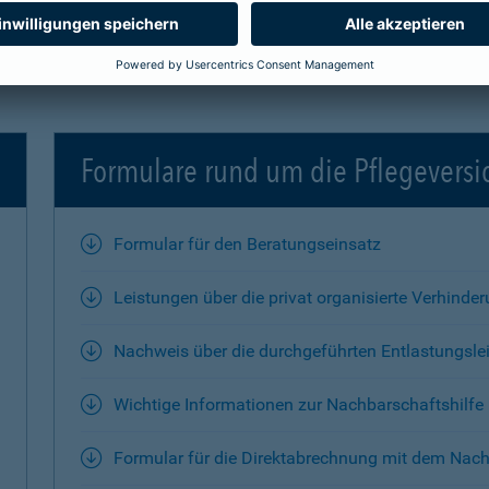
Formulare rund um die Pflegevers
Formular für den Beratungseinsatz
Leistungen über die privat organisierte Verhinde
Nachweis über die durchgeführten Entlastungsle
Wichtige Informationen zur Nachbarschaftshilfe
Formular für die Direktabrechnung mit dem Nach