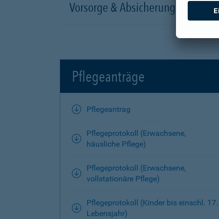
Vorsorge & Absicherung
Pflegeanträge
Pflegeantrag
Pflegeprotokoll (Erwachsene,
häusliche Pflege)
Pflegeprotokoll (Erwachsene,
vollstationäre Pflege)
Pflegeprotokoll (Kinder bis einschl. 17.
Lebensjahr)