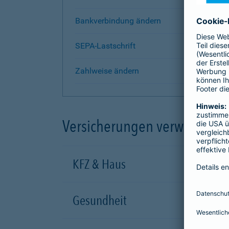
Bankverbindung ändern
SEPA-Lastschrift
Zahlweise ändern
Versicherungen verwalten
KFZ & Haus
Gesundheit