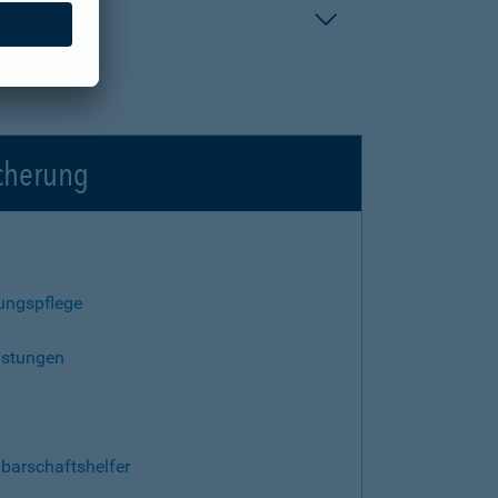
icherung
rungspflege
istungen
barschaftshelfer