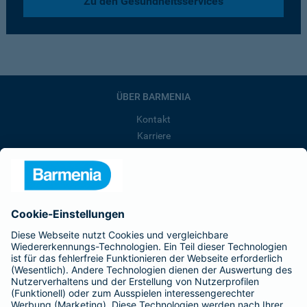
Zu den Gesundheitsservices
ÜBER BARMENIA
Kontakt
Karriere
Presse
Unternehmen
Anfahrt
Affiliate-Partner werden
Barmenia ist Teil der BarmeniaGothaer
BELIEBTE SEITEN
Kranken-Zusatzversicherung
Tierversicherungen
Haftpflichtversicherung