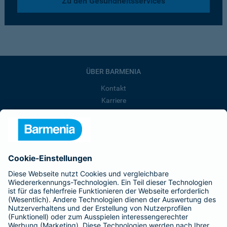
Zu den Gesundheitsservices
ÜBER BARMENIA
Kontakt
Karriere
Presse
Unternehmen
Anfahrt
Affiliate-Partner werden
Barmenia ist Teil der BarmeniaGothaer
BELIEBTE SEITEN
Kranken-Zusatzversicherung
Tierversicherungen
Haftpflichtversicherung