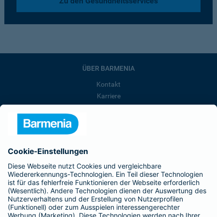
Zu den Gesundheitsservices
ÜBER BARMENIA
Kontakt
Karriere
Presse
Unternehmen
Anfahrt
Affiliate-Partner werden
Barmenia ist Teil der BarmeniaGothaer
BELIEBTE SEITEN
Kranken-Zusatzversicherung
Tierversicherungen
Haftpflichtversicherung