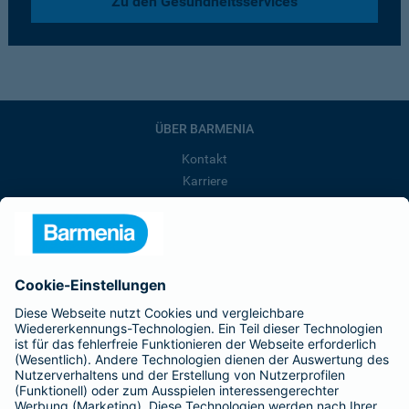
Zu den Gesundheitsservices
ÜBER BARMENIA
Kontakt
Karriere
Presse
Unternehmen
Anfahrt
Affiliate-Partner werden
Barmenia ist Teil der BarmeniaGothaer
BELIEBTE SEITEN
Kranken-Zusatzversicherung
Tierversicherungen
Haftpflichtversicherung