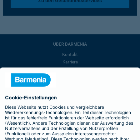
Zu den Gesundheitsservices
ÜBER BARMENIA
Kontakt
Karriere
Presse
Unternehmen
Anfahrt
Affiliate-Partner werden
Barmenia ist Teil der BarmeniaGothaer
BELIEBTE SEITEN
Kranken-Zusatzversicherung
Tierversicherungen
Haftpflichtversicherung