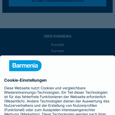
Zu den Gesundheitsservices
ÜBER BARMENIA
Kontakt
Karriere
Presse
Unternehmen
Anfahrt
Affiliate-Partner werden
Barmenia ist Teil der BarmeniaGothaer
BELIEBTE SEITEN
Kranken-Zusatzversicherung
Tierversicherungen
Haftpflichtversicherung