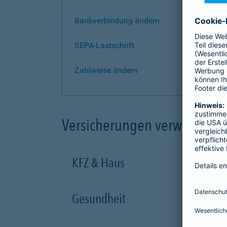
Bankverbindung ändern
SEPA-Lastschrift
Zahlweise ändern
Versicherungen verwalten
KFZ & Haus
Gesundheit