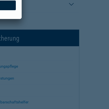
icherung
rungspflege
istungen
barschaftshelfer