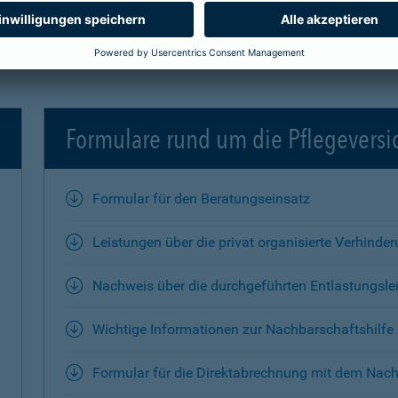
Formulare rund um die Pflegevers
Formular für den Beratungseinsatz
Leistungen über die privat organisierte Verhinde
Nachweis über die durchgeführten Entlastungsle
Wichtige Informationen zur Nachbarschaftshilfe
Formular für die Direktabrechnung mit dem Nach