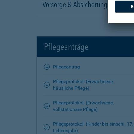
Vorsorge & Absicherung
Pflegeanträge
Pflegeantrag
Pflegeprotokoll (Erwachsene,
häusliche Pflege)
Pflegeprotokoll (Erwachsene,
vollstationäre Pflege)
Pflegeprotokoll (Kinder bis einschl. 17.
Lebensjahr)