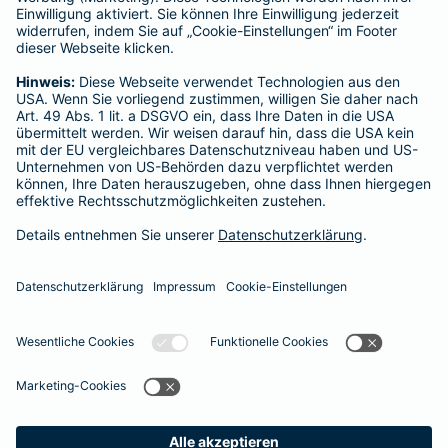
Hausratversicherung
SERVICE
Adresse ändern
Schaden melden
Kilometerstandsmeldung
Serviceübersicht
Bleiben Sie in Kontakt
Barmenia bei Facebook
Barmenia bei Xing
Barmenia bei
Barmeni
Ba
Seite empfehlen
Impressum
Datenschutz
Barrierefreiheit
Cookies
Vertrag widerrufen