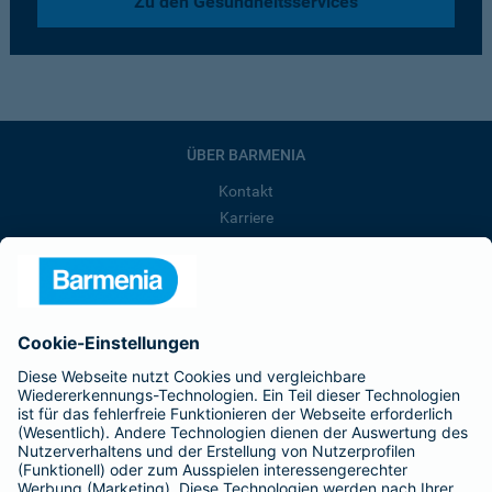
Zu den Gesundheitsservices
ÜBER BARMENIA
Kontakt
Karriere
Presse
Unternehmen
Anfahrt
Affiliate-Partner werden
Barmenia ist Teil der BarmeniaGothaer
BELIEBTE SEITEN
Kranken-Zusatzversicherung
Tierversicherungen
Haftpflichtversicherung