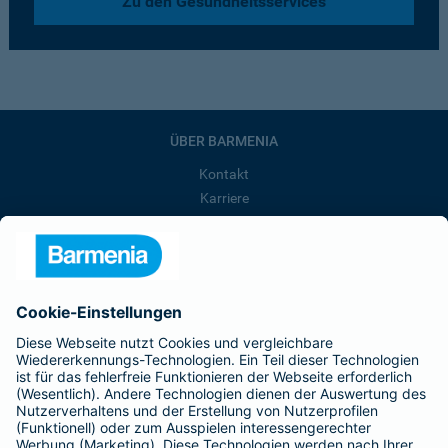
Zu den Gesundheitsservices
ÜBER BARMENIA
Kontakt
Karriere
Presse
Unternehmen
Anfahrt
Affiliate-Partner werden
Barmenia ist Teil der BarmeniaGothaer
BELIEBTE SEITEN
Kranken-Zusatzversicherung
Tierversicherungen
Haftpflichtversicherung