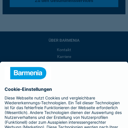
Zu den Gesundheitsservices
ÜBER BARMENIA
Kontakt
Karriere
Presse
Unternehmen
Anfahrt
Affiliate-Partner werden
Barmenia ist Teil der BarmeniaGothaer
BELIEBTE SEITEN
Kranken-Zusatzversicherung
Tierversicherungen
Haftpflichtversicherung