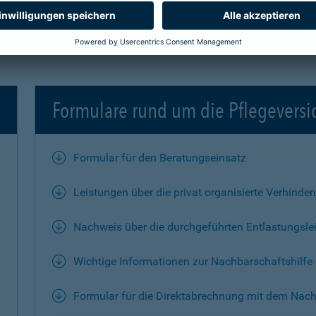
Formulare rund um die Pflegevers
Formular für den Beratungseinsatz
Leistungen über die privat organisierte Verhinde
Nachweis über die durchgeführten Entlastungsle
Wichtige Informationen zur Nachbarschaftshilfe
Formular für die Direktabrechnung mit dem Nach