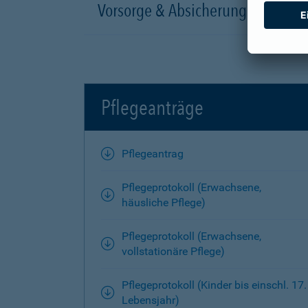
Vorsorge & Absicherung
Pflegeanträge
Pflegeantrag
Pflegeprotokoll (Erwachsene,
häusliche Pflege)
Pflegeprotokoll (Erwachsene,
vollstationäre Pflege)
Pflegeprotokoll (Kinder bis einschl. 17.
Lebensjahr)