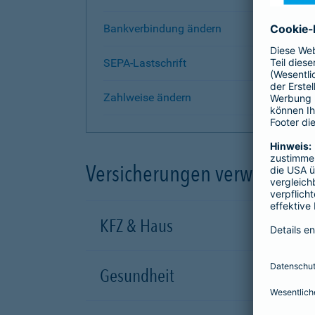
Bankverbindung ändern
SEPA-Lastschrift
Zahlweise ändern
Versicherungen verwalten
KFZ & Haus
Gesundheit