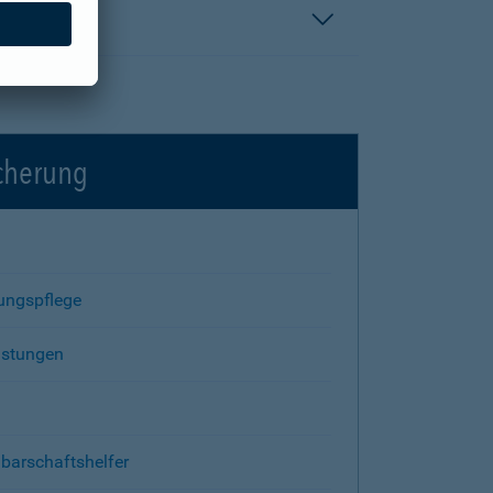
icherung
rungspflege
istungen
barschaftshelfer