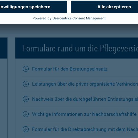
Formulare rund um die Pflegevers
Formular für den Beratungseinsatz
Leistungen über die privat organisierte Verhinde
Nachweis über die durchgeführten Entlastungsle
Wichtige Informationen zur Nachbarschaftshilfe
Formular für die Direktabrechnung mit dem Nach