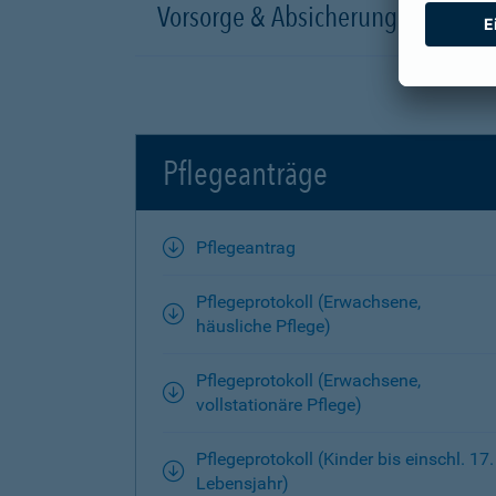
Vorsorge & Absicherung
Pflegeanträge
Pflegeantrag
Pflegeprotokoll (Erwachsene,
häusliche Pflege)
Pflegeprotokoll (Erwachsene,
vollstationäre Pflege)
Pflegeprotokoll (Kinder bis einschl. 17.
Lebensjahr)