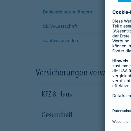
Bankverbindung ändern
SEPA-Lastschrift
Zahlweise ändern
Versicherungen verwalten
KFZ & Haus
Gesundheit