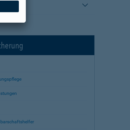
icherung
rungspflege
istungen
barschaftshelfer