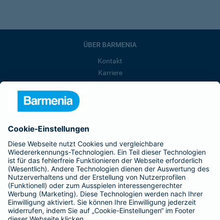
ÜBER BARMENIA
Kontakt
Karriere
Presse
Unternehmen
Anfahrt
Affiliate-Partner werden
Barmenia ist Teil der BarmeniaGothaer
BELIEBTE SEITEN
Kranken-Zusatzversicherung
Tierversicherungen
Haftpflichtversicherung
Hausratversicherung