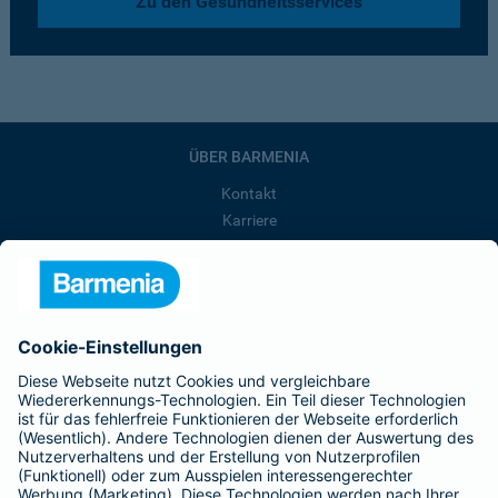
Zu den Gesundheitsservices
ÜBER BARMENIA
Kontakt
Karriere
Presse
Unternehmen
Anfahrt
Affiliate-Partner werden
Barmenia ist Teil der BarmeniaGothaer
BELIEBTE SEITEN
Kranken-Zusatzversicherung
Tierversicherungen
Haftpflichtversicherung