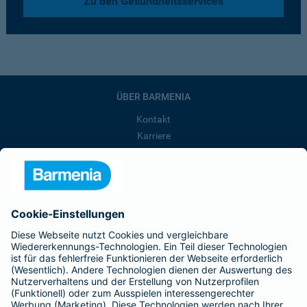
Zu den Gesundheitsservices
ÜBER BARMENIA
Kontakt
Karriere
Presse
Unternehmen
Anfahrt
Affiliate-Partner werden
Barmenia ist Teil der BarmeniaGothaer
BELIEBTE SEITEN
Kranken-Zusatzversicherung
Tierversicherungen
Haftpflichtversicherung