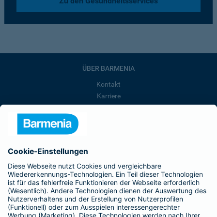
Zu den Gesundheitsservices
ÜBER BARMENIA
Kontakt
Karriere
Presse
Unternehmen
Anfahrt
Affiliate-Partner werden
Barmenia ist Teil der BarmeniaGothaer
BELIEBTE SEITEN
Kranken-Zusatzversicherung
Tierversicherungen
Haftpflichtversicherung