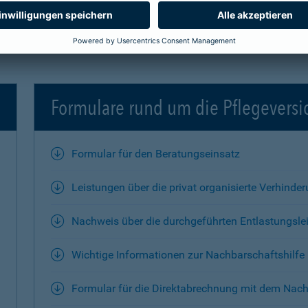
Formulare rund um die Pflegevers
Formular für den Beratungseinsatz
Leistungen über die privat organisierte Verhinde
Nachweis über die durchgeführten Entlastungsle
Wichtige Informationen zur Nachbarschaftshilfe
Formular für die Direktabrechnung mit dem Nach