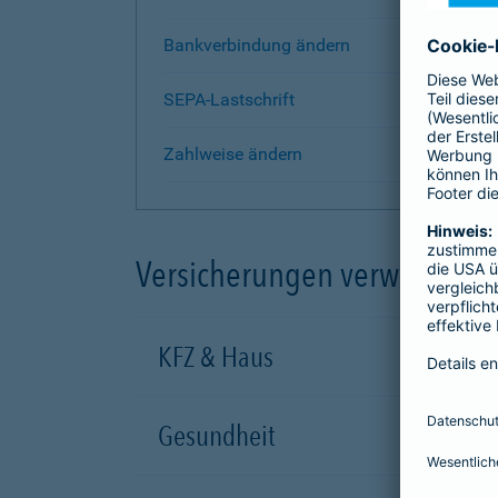
Bankverbindung ändern
SEPA-Lastschrift
Zahlweise ändern
Versicherungen verwalten
KFZ & Haus
Gesundheit