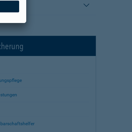
icherung
rungspflege
istungen
barschaftshelfer