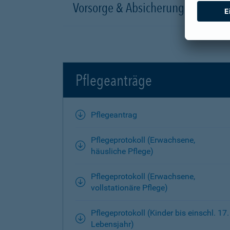
Vorsorge & Absicherung
Pflegeanträge
Pflegeantrag
Pflegeprotokoll (Erwachsene,
häusliche Pflege)
Pflegeprotokoll (Erwachsene,
vollstationäre Pflege)
Pflegeprotokoll (Kinder bis einschl. 17.
Lebensjahr)