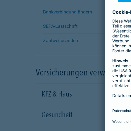
Bankverbindung ändern
SEPA-Lastschrift
Zahlweise ändern
Versicherungen verwalten
KFZ & Haus
Gesundheit