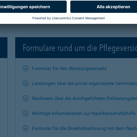
Formulare rund um die Pflegevers
Formular für den Beratungseinsatz
Leistungen über die privat organisierte Verhinde
Nachweis über die durchgeführten Entlastungsle
Wichtige Informationen zur Nachbarschaftshilfe
Formular für die Direktabrechnung mit dem Nach