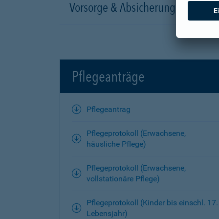
Vorsorge & Absicherung
Pflegeanträge
Pflegeantrag
Pflegeprotokoll (Erwachsene,
häusliche Pflege)
Pflegeprotokoll (Erwachsene,
vollstationäre Pflege)
Pflegeprotokoll (Kinder bis einschl. 17.
Lebensjahr)