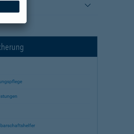
icherung
rungspflege
istungen
barschaftshelfer