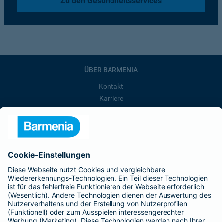
Zu den Gesundheitsservices
ÜBER BARMENIA
Kontakt
Karriere
Presse
Unternehmen
Anfahrt
Affiliate-Partner werden
Barmenia ist Teil der BarmeniaGothaer
BELIEBTE SEITEN
Kranken-Zusatzversicherung
Tierversicherungen
Haftpflichtversicherung