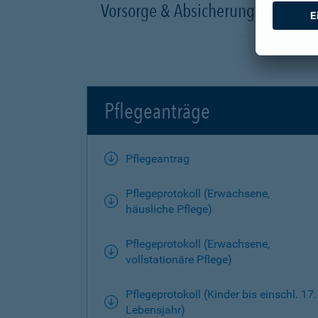
Vorsorge & Absicherung
Pflegeanträge
Pflegeantrag
Pflegeprotokoll (Erwachsene,
häusliche Pflege)
Pflegeprotokoll (Erwachsene,
vollstationäre Pflege)
Pflegeprotokoll (Kinder bis einschl. 17.
Lebensjahr)