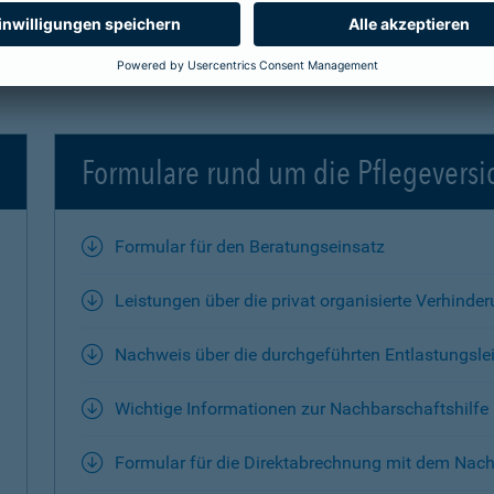
Formulare rund um die Pflegevers
Formular für den Beratungseinsatz
Leistungen über die privat organisierte Verhinde
Nachweis über die durchgeführten Entlastungsle
Wichtige Informationen zur Nachbarschaftshilfe
Formular für die Direktabrechnung mit dem Nach