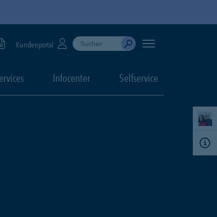
Suche durchführen
When autocomplete results are available, use up
Kundenportal
Absenden
ervices
Infocenter
Selfservice