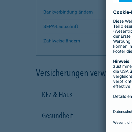
Bankverbindung ändern
SEPA-Lastschrift
Zahlweise ändern
Versicherungen verwalten
KFZ & Haus
Gesundheit