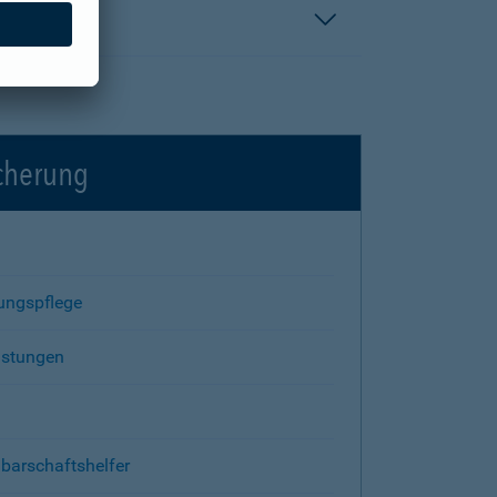
icherung
rungspflege
istungen
barschaftshelfer