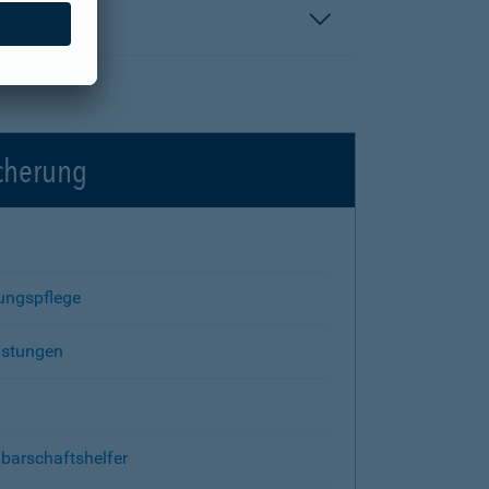
icherung
rungspflege
istungen
barschaftshelfer