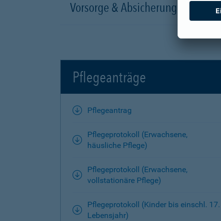
Vorsorge & Absicherung
Pflegeanträge
Pflegeantrag
Pflegeprotokoll (Erwachsene,
häusliche Pflege)
Pflegeprotokoll (Erwachsene,
vollstationäre Pflege)
Pflegeprotokoll (Kinder bis einschl. 17.
Lebensjahr)