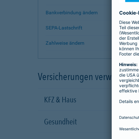
Bankverbindung ändern
SEPA-Lastschrift
Zahlweise ändern
Versicherungen verwalten
KFZ & Haus
Gesundheit