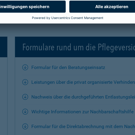
Formulare rund um die Pflegevers
Formular für den Beratungseinsatz
Leistungen über die privat organisierte Verhinde
Nachweis über die durchgeführten Entlastungsle
Wichtige Informationen zur Nachbarschaftshilfe
Formular für die Direktabrechnung mit dem Nach