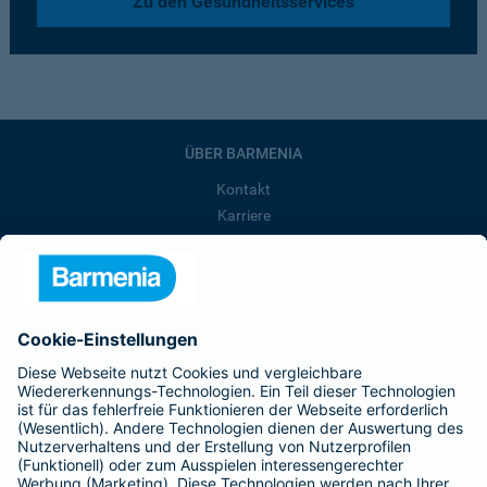
Zu den Gesundheitsservices
ÜBER BARMENIA
Kontakt
Karriere
Presse
Unternehmen
Anfahrt
Affiliate-Partner werden
Barmenia ist Teil der BarmeniaGothaer
BELIEBTE SEITEN
Kranken-Zusatzversicherung
Tierversicherungen
Haftpflichtversicherung