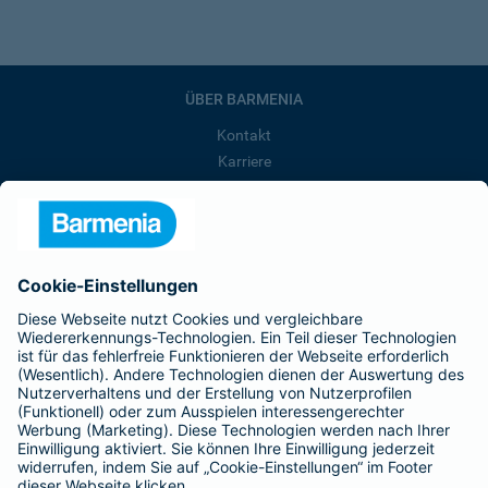
ÜBER BARMENIA
Kontakt
Karriere
Presse
Unternehmen
Anfahrt
Affiliate-Partner werden
Barmenia ist Teil der BarmeniaGothaer
BELIEBTE SEITEN
Kranken-Zusatzversicherung
Tierversicherungen
Haftpflichtversicherung
Hausratversicherung