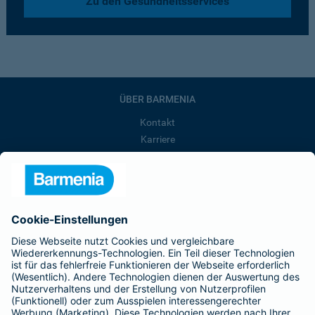
Zu den Gesundheitsservices
ÜBER BARMENIA
Kontakt
Karriere
Presse
Unternehmen
Anfahrt
Affiliate-Partner werden
Barmenia ist Teil der BarmeniaGothaer
BELIEBTE SEITEN
Kranken-Zusatzversicherung
Tierversicherungen
Haftpflichtversicherung