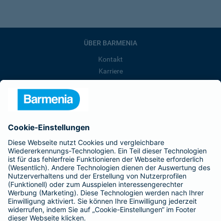
ÜBER BARMENIA
Kontakt
Karriere
Presse
Unternehmen
Anfahrt
Affiliate-Partner werden
Barmenia ist Teil der BarmeniaGothaer
BELIEBTE SEITEN
Kranken-Zusatzversicherung
Tierversicherungen
Haftpflichtversicherung
Hausratversicherung