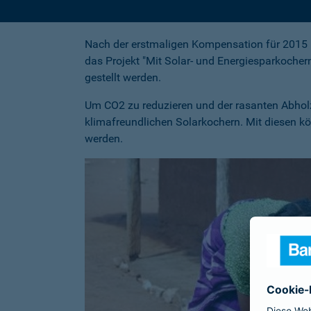
Nach der erstmaligen Kompensation für 2015 k
das Projekt "Mit Solar- und Energiesparkocher
gestellt werden.
Um CO2 zu reduzieren und der rasanten Abholz
klimafreundlichen Solarkochern. Mit diesen k
werden.