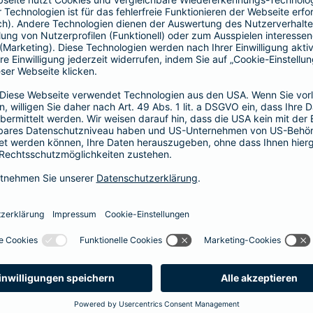
ionen auf die Qualität der Kompensation. So werden Emissionss
ndard und Verified Carbon Standard) des auf diesem Gebiet beka
mbH erworben, die neben ökologischen auch soziale und wirtsch
en Betrachtung des Themas Nachhaltigkeit der Barmenia gerecht 
irkungen auch soziale Vorteile, die durch das Klimaschutzproj