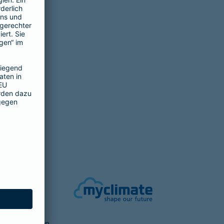
cheine von
nnten
aftliche
werden. Die
ekt entstehen,