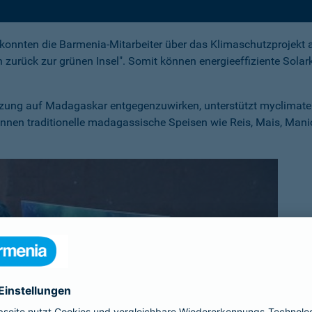
onnten die Barmenia-Mitarbeiter über das Klimaschutzprojekt a
n zurück zur grünen Insel". Somit können energieeffiziente Solar
ung auf Madagaskar entgegenzuwirken, unterstützt myclimate u
önnen traditionelle madagassische Speisen wie Reis, Mais, Man