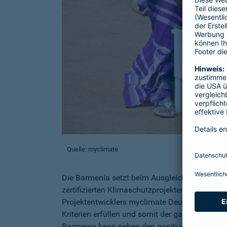
Quelle: myclimate
Die Barmenia setzt beim Ausgleich der Emiss
zertifizierten Klimaschutzprojekten (Goldsta
Projektentwicklers myclimate Deutschland gG
Kriterien erfüllen und somit der ganzheitlich
Barmenia kann neben den positiven Umweltausw