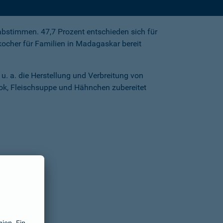
bstimmen. 47,7 Prozent entschieden sich für
kocher für Familien in Madagaskar bereit
. a. die Herstellung und Verbreitung von
iok, Fleischsuppe und Hähnchen zubereitet