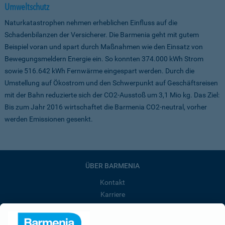
Umweltschutz
Naturkatastrophen nehmen erheblichen Einfluss auf die
Schadenbilanzen der Versicherer. Die Barmenia geht mit gutem
Beispiel voran und spart durch Maßnahmen wie den Einsatz von
Bewegungsmeldern Energie ein. So konnten 374.000 kWh Strom
sowie 516.642 kWh Fernwärme eingespart werden. Durch die
Umstellung auf Ökostrom und den Schwerpunkt auf Geschäftsreisen
mit der Bahn reduzierte sich der CO2-Ausstoß um 3,1 Mio kg. Das Ziel:
Bis zum Jahr 2016 wirtschaftet die Barmenia CO2-neutral, vorher
werden Emissionen gesenkt.
ÜBER BARMENIA
Kontakt
Karriere
Presse
Unternehmen