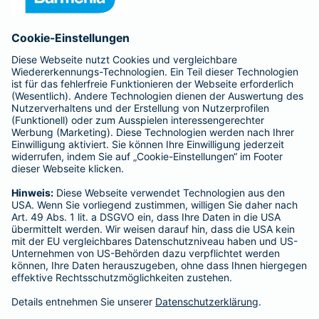
Anfahrt
Affiliate-Partner werden
Barmenia ist Teil der BarmeniaGothaer
BELIEBTE SEITEN
Kranken-Zusatzversicherung
Tierversicherungen
Haftpflichtversicherung
Hausratversicherung
SERVICE
Adresse ändern
Schaden melden
Kilometerstandsmeldung
Serviceübersicht