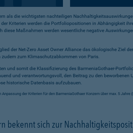
rn als die wichtigsten nachteiligen Nachhaltigkeitsauswirkungen
er Kriterien werden die Portfoliopositionen in Abhängigkeit ihr
rch diese Maßnahmen werden wesentliche negative Auswirkungen 
ied der Net-Zero Asset Owner Alliance das ökologische Ziel der 
ch zudem zum Klimaschutzabkommen von Paris.
äten und somit die Klassifizierung des BarmeniaGothaer-Portfoli
end und verantwortungsvoll, den Beitrag zu den beworbenen U
lose historische Datenbasis aufzubauen.
npassung der Kriterien für den BarmeniaGothaer Konzern über max. 5 Jahre (B
 bekennt sich zur Nachhaltigkeitsposi