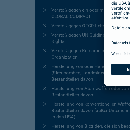
Verstoß gegen ein oder mehrere der ze
GLOBAL COMPACT
Verstoß gegen OECD-Leitsätze für mul
Verstoß gegen UN Guiding Principles
Rights
Verstoß gegen Kernarbeitsnormen der 
Organization
Herstellung von oder Handel mit geäc
(Streubomben, Landminen etc.) sowie
Bestandteilen davon
Herstellung von Atomwaffen oder von
Bestandteilen davon
Herstellung von konventionellen Waff
Bestandteilen davon (außer Unternehme
in den USA)
Herstellung von Bioziden, die sich bes