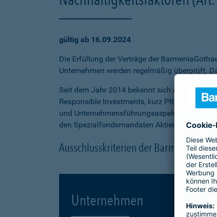
gültig ab 16.09.2024
Die Erfüllung der Verträge der BarmeniaGothae
Unternehmen werden regelmäßig überprüft. Daz
Seit dem Jahr 2014 bekennt sich die Barmenia-
Responsible Investments, kurz PRI). Auch die 
und Unternehmensführungsaspekte bei Investit
den Spezialfondsmandaten Aktien und Corporat
Ausschlusskriterien der BarmeniaGoth
Unternehmen