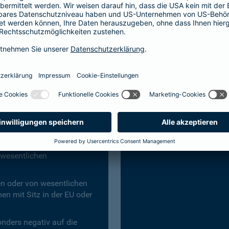
hn Prinzipien des UN
Staatsanleihen und st
Einschränkungen von p
Freiheiten (Status „N
tinationale Unternehmen
Anwendung des Gothae
 on Business and Human
unter Einbeziehung der
bspw. Klimaschutz, Kin
International Labor
Staaten, die nach dem
bewertet wurden, sind 
hteten Waffen
bedürfen einer tiefer
 von wesentlichen
Begründung, warum ein
 wesentlichen
en oder von wesentlichen
n mit Sitz in der EU oder
onders negativ auf die