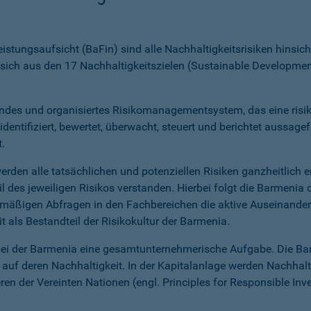
istungsaufsicht (BaFin) sind alle Nachhaltigkeitsrisiken hinsic
sich aus den 17 Nachhaltigkeitszielen (Sustainable Development
rendes und organisiertes Risikomanagementsystem, das eine risi
ntifiziert, bewertet, überwacht, steuert und berichtet aussag
.
den alle tatsächlichen und potenziellen Risiken ganzheitlich e
teil des jeweiligen Risikos verstanden. Hierbei folgt die Barmeni
mäßigen Abfragen in den Fachbereichen die aktive Auseinander
t als Bestandteil der Risikokultur der Barmenia.
 bei der Barmenia eine gesamtunternehmerische Aufgabe. Die Bar
auf deren Nachhaltigkeit. In der Kapitalanlage werden Nachhalt
en der Vereinten Nationen (engl. Principles for Responsible Inv