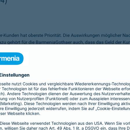
r-Kunden hat oberste Priorität. Die Auswirkungen möglicher Nac
u gehört für die BarmeniaGothaer auch, dass das Geld der Kund
Gruppe zu den Grundsätzen für verantwortungsvolles Investieren
Gothaer-Gruppe hat diese Grundsätze anerkannt. Damit verpflicht
ionsentscheidungen zu beachten. Folgende Ausschlusskriterien g
es, für die Alternative Investments sowie für neue Mieter*inne
aer
Staaten