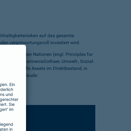
hhaltigkeitsrisiken auf das gesamte
en verantwortungsvoll investiert wird.
 der Vereinten Nationen (engl. Principles for
et sich die BarmeniaGothaer, Umwelt-, Sozial-
elten für alle Assets im Direktbestand, in
n unserer Gebäude: