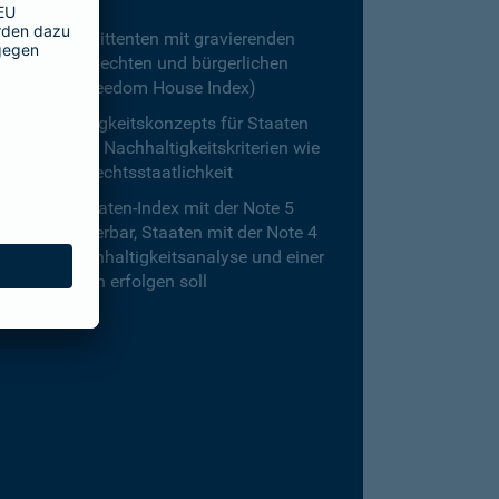
aatsnahe Emittenten mit gravierenden
olitischen Rechten und bürgerlichen
ot Free“ bei Freedom House Index)
r-Nachhaltigkeitskonzepts für Staaten
 wichtigsten Nachhaltigkeitskriterien wie
derarbeit, Rechtsstaatlichkeit
 Gothaer Staaten-Index mit der Note 5
nicht investierbar, Staaten mit der Note 4
gehenden Nachhaltigkeitsanalyse und einer
e Investition erfolgen soll