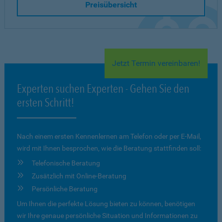
Preisübersicht
Jetzt Termin vereinbaren!
Experten suchen Experten - Gehen Sie den
ersten Schritt!
Nach einem ersten Kennenlernen am Telefon oder per E-Mail,
wird mit Ihnen besprochen, wie die Beratung stattfinden soll:
Telefonische Beratung
Zusätzlich mit Online-Beratung
Persönliche Beratung
Um Ihnen die perfekte Lösung bieten zu können, benötigen
wir Ihre genaue persönliche Situation und Informationen zu