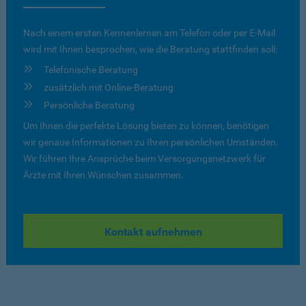
Nach einem ersten Kennenlernen am Telefon oder per E-Mail
wird mit Ihnen besprochen, wie die Beratung stattfinden soll:
Telefonische Beratung
zusätzlich mit Online-Beratung
Persönliche Beratung
Um Ihnen die perfekte Lösung bieten zu können, benötigen
wir genaue Informationen zu Ihren persönlichen Umständen.
Wir führen Ihre Ansprüche beim Versorgungsnetzwerk für
Ärzte mit Ihren Wünschen zusammen.
Kontakt aufnehmen