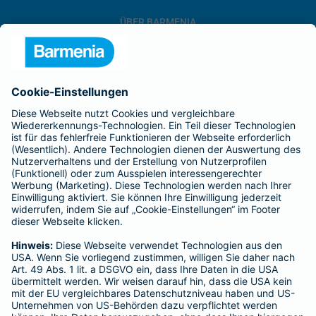
ÜBER BARMENIA
Kontakt
Karriere
Presse
Unternehmen
Anfahrt
Affiliate-Partner werden
PRODUKTEMPFEHLUNGEN
Berufsunfähigkeitsversicherung für Ärzte
Kranken-Vollversicherung für Ärzte (VHV+)
Kranken-Vollversicherung für Zahnärzte (VZK+ und VZD+)
Bausteintarife für beihilfeberechtigte Ärzte
SERVICE
Adresse ändern
Serviceübersicht