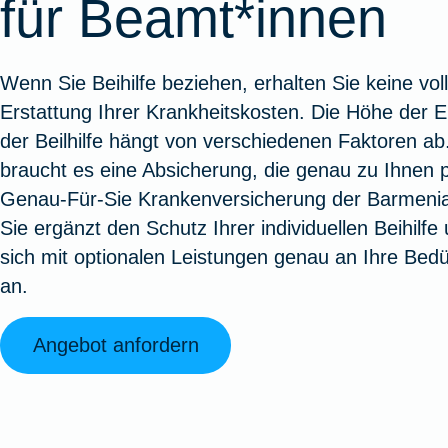
für Beamt*innen
Oldtimerversicherung
Augenzusatzversicherung
Zur Serviceübersicht
Rundum-
Jagd- un
Sterbeg
Vermögensschadenversicherung
Sportwaf
Inhalt
Zur P
Wenn Sie Beihilfe beziehen, erhalten Sie keine vol
Fahrradversicherung
Pflegemonatsgeld
Haus- un
Altersv
Erstattung Ihrer Krankheitskosten. Die Höhe der E
Cyber-Versicherung
Wohnungs
Jäger-Sch
Warent
der Beilhilfe hängt von verschiedenen Faktoren ab
Zur Produktübersicht
Zur Produktübersicht
Zur Pr
braucht es eine Absicherung, die genau zu Ihnen p
Zur Produktübersicht
Zur Pro
Zur Pro
Zur 
Genau-Für-Sie Krankenversicherung der Barmeni
Sie ergänzt den Schutz Ihrer individuellen Beihilfe
sich mit optionalen Leistungen genau an Ihre Bedü
Spezialversicherungen
an.
Angebot anfordern
Filmversicherung
Kunstversicherung