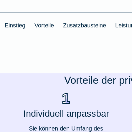
Ausstellungsversicherung
Einstieg
Vorteile
Zusatzbausteine
Leist
Valorenversicherung
Oldtimersammlungsversicherung
Zur Produktübersicht
Vorteile der p
Individuell anpassbar
Sie können den Umfang des