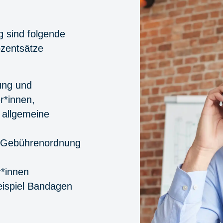
 sind folgende
ozentsätze
ung und
r*innen,
 allgemeine
r Gebührenordnung
r*innen
Beispiel Bandagen