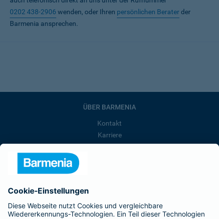
auch telefonisch direkt an uns unter der Rufnummer
0202 438-2906
wenden, oder Ihren
persönlichen Berater
der
Barmenia ansprechen.
ÜBER BARMENIA
Kontakt
Karriere
Presse
Unternehmen
Anfahrt
Affiliate-Partner werden
Barmenia ist Teil der BarmeniaGothaer
BELIEBTE SEITEN