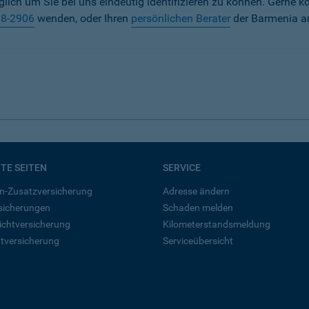
iglich um Sie bei uns eindeutig identifizieren zu können. Gerne k
38-2906
wenden, oder Ihren
persönlichen Berater
der Barmenia a
BTE SEITEN
SERVICE
n-Zusatzversicherung
Adresse ändern
rsicherungen
Schaden melden
ichtversicherung
Kilometerstandsmeldung
tversicherung
Serviceübersicht