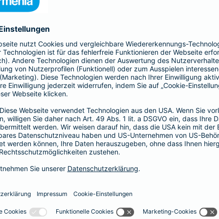
nia Krankenversicherung AG und der Barmenia Allgemeine Vers
ften kontaktieren.
r der Webseite
räsenzen in sozialen Medien