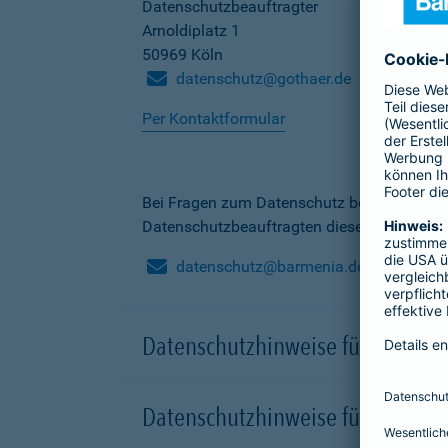
Datenschutzbeauftragter
Arnoldiplatz 1
50969 Köln
datenschutz@gothaer.de
Per Kontaktformular
Bei Fragen zum Datenschutz bei der Barme
Datenschutzbeauftragten dieser Gesellscha
datenschutz@barmenia.de
Datenschutzhinweise für Besuche
Datenschutzhinweise für Onlinep