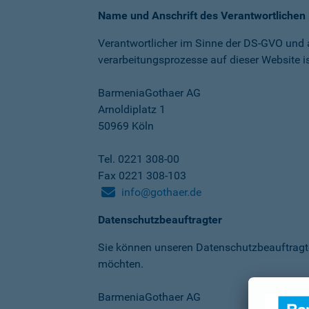
Name und Anschrift des Verantwortlichen
Verantwortlicher im Sinne der DS-GVO und
verarbeitungs­prozesse auf dieser Website is
BarmeniaGothaer AG
Arnoldiplatz 1
50969 Köln
Tel. 0221 308-00
Fax 0221 308-103
info@gothaer.de
Datenschutzbeauftragter
Sie können unseren Datenschutz­beauftragt
möchten.
BarmeniaGothaer AG