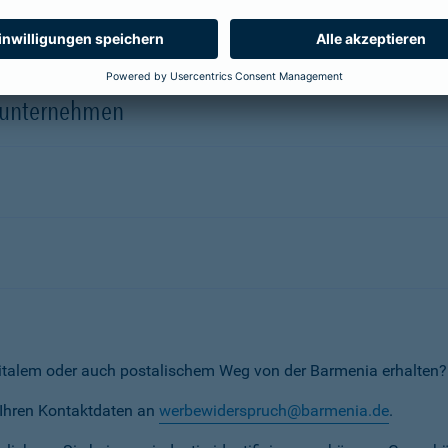
herungsunternehmen
erunternehmen
italem oder auch postalischem Weg von der Barmenia erhalten?
t Ihren Kontaktdaten an
werbewiderspruch@barmenia.de
.