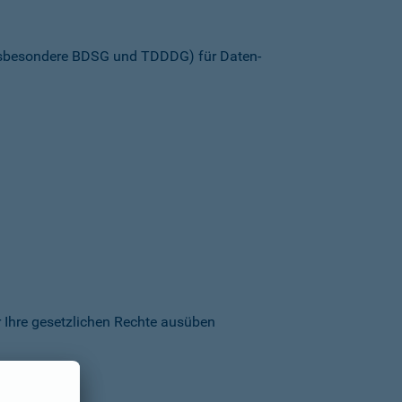
insbesondere BDSG und TDDDG) für Daten­
 Ihre gesetzlichen Rechte ausüben