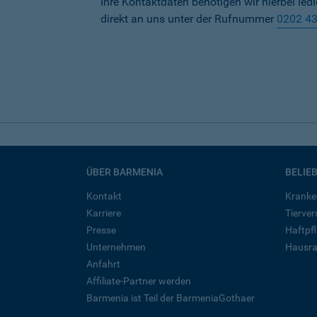
Ihre Kontaktdaten benötigen wir hierbei led
direkt an uns unter der Rufnummer
0202 4
ÜBER BARMENIA
BELIE
Kontakt
Kranke
Karriere
Tierve
Presse
Haftpfl
Unternehmen
Hausra
Anfahrt
Affiliate-Partner werden
Barmenia ist Teil der BarmeniaGothaer