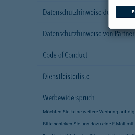
Datenschutzhinweise der Versic
Datenschutzhinweise von Partn
Code of Conduct
Dienstleisterliste
Werbewiderspruch
Möchten Sie keine weitere Werbung auf dig
Bitte schicken Sie uns dazu eine E-Mail mi